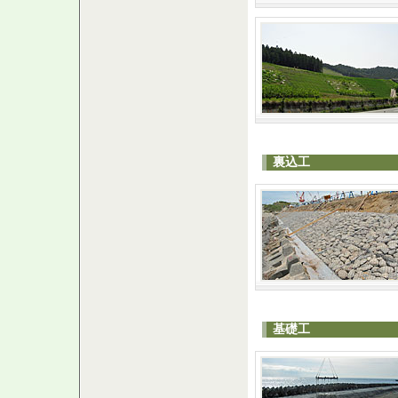
裏込工
基礎工