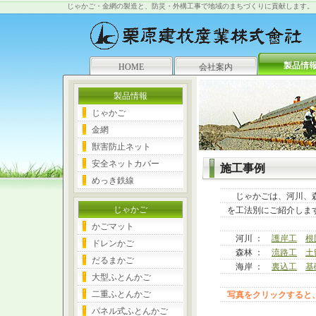
じゃかご・金網の製造と、防災・外構工事で地域のまちづくりに貢献します。
製品情
HOME
会社案内
製品情報
じゃかご
金網
獣害防止ネット
安全ネットカバー
施工事例
めっき鉄線
じゃかごは、河川、森
じゃかご
を工法別にご紹介しま
かごマット
河川 ：
護岸工
根
ドレンかご
森林 ：
流路工
土
だるまかご
海岸 ：
裏込工
基
大型ふとんかご
二重ふとんかご
写真をクリックすると
パネル式ふとんかご