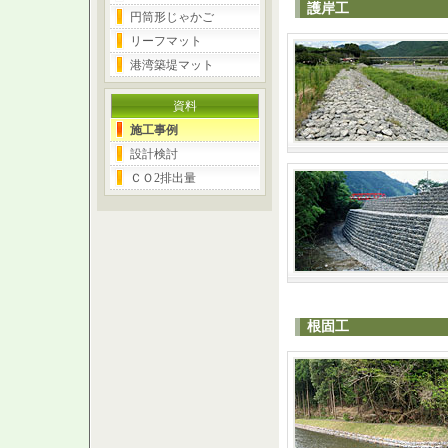
護岸工
円筒形じゃかご
リーフマット
港湾築堤マット
資料
施工事例
設計検討
ＣＯ2排出量
根固工